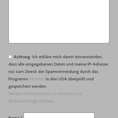
Achtung:
Ich erkläre mich damit einverstanden,
dass alle eingegebenen Daten und meine IP-Adresse
nur zum Zweck der Spamvermeidung durch das
Programm
Akismet
in den USA überprüft und
gespeichert werden.
Weitere Informationen zu Akismet und
Widerrufsmöglichkeiten
.
Name
*