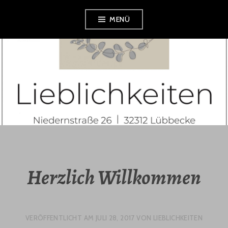
Zum
MENÜ
Inhalt
springen
Herzlich Willkommen
VERÖFFENTLICHT AM
JULI 28, 2017
VON
LIEBLICHKEITEN